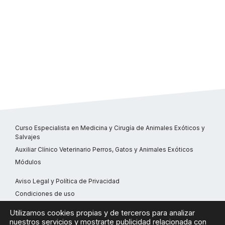
Curso Especialista en Medicina y Cirugía de Animales Exóticos y
Salvajes
Auxiliar Clínico Veterinario Perros, Gatos y Animales Exóticos
Módulos
Aviso Legal y Política de Privacidad
Condiciones de uso
Política de cookies
Utilizamos cookies propias y de terceros para analizar
ATENCIÓN AL CLIENTE: 605 311 984
nuestros servicios y mostrarte publicidad relacionada con